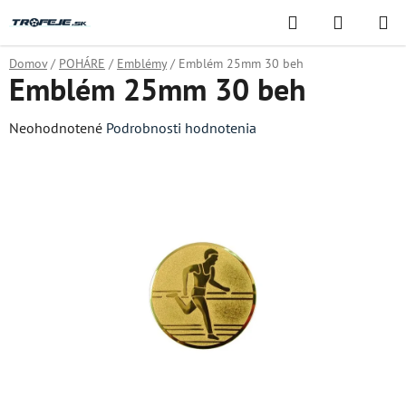
Prejsť
Hľadať
NÁKUP
na
KOŠÍK
obsah
Domov
/
POHÁRE
/
Emblémy
/
Emblém 25mm 30 beh
Emblém 25mm 30 beh
Priemerné
Neohodnotené
Podrobnosti hodnotenia
hodnotenie
produktu
je
0,0
z
5
hviezdičiek.