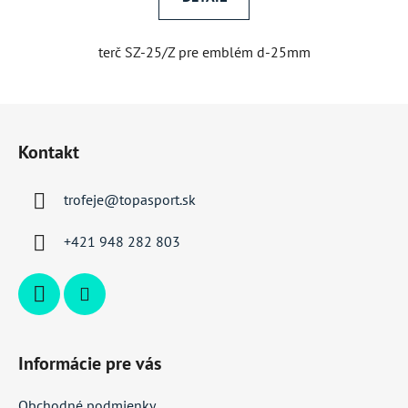
terč SZ-25/Z pre emblém d-25mm
Z
á
Kontakt
p
ä
trofeje
@
topasport.sk
t
i
+421 948 282 803
e
Informácie pre vás
Obchodné podmienky