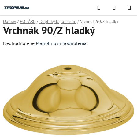
Prejsť
Hľadať
NÁKUP
na
KOŠÍK
obsah
Domov
/
POHÁRE
/
Doplnky k pohárom
/
Vrchnák 90/Z hladký
Vrchnák 90/Z hladký
Priemerné
Neohodnotené
Podrobnosti hodnotenia
hodnotenie
produktu
je
0,0
z
5
hviezdičiek.