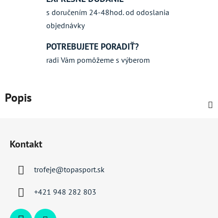
s doručením 24-48hod. od odoslania
objednávky
POTREBUJETE PORADIŤ?
radi Vám pomôžeme s výberom
Popis
Z
á
Kontakt
p
ä
trofeje
@
topasport.sk
t
i
+421 948 282 803
e