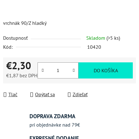
vrchnák 90/Z hladký
Dostupnosť
Skladom
(>5 ks)
Kód:
10420
€2,30
DO KOŠÍKA
€1,87 bez DPH
Jednotková cena:
Tlač
Opýtať sa
Zdieľať
DOPRAVA ZDARMA
pri objednávke nad 79€
EXPRESNÉ DODANIE