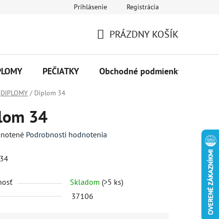
Prihlásenie
Registrácia
PRÁZDNY KOŠÍK
NÁKUPNÝ
KOŠÍK
PLOMY
PEČIATKY
Obchodné podmienky
Kon
DIPLOMY
/
Diplom 34
lom 34
né
notené
Podrobnosti hodnotenia
enie
 34
tu
nosť
Skladom
(>5 ks)
37106