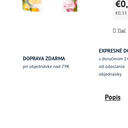
€0
hviezdič
€0,33
Jednot
Tlač
EXPRESNÉ D
DOPRAVA ZDARMA
s doručením 2
pri objednávke nad 79€
od odoslania
objednávky
Popis