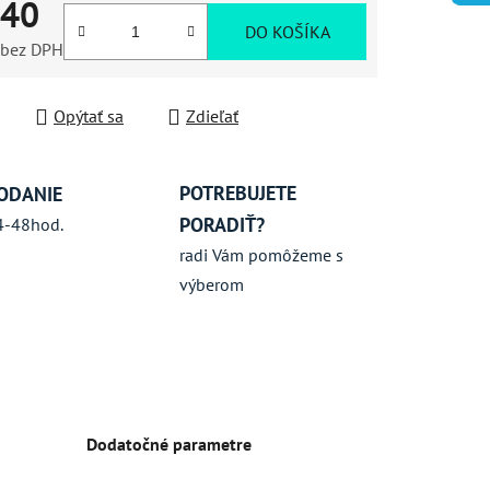
,40
iek.
DO KOŠÍKA
 bez DPH
ková cena:
Opýtať sa
Zdieľať
POTREBUJETE
ODANIE
PORADIŤ?
4-48hod.
radi Vám pomôžeme s
výberom
Dodatočné parametre