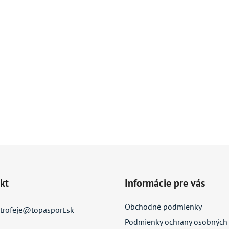
kt
Informácie pre vás
Obchodné podmienky
trofeje
@
topasport.sk
Podmienky ochrany osobných