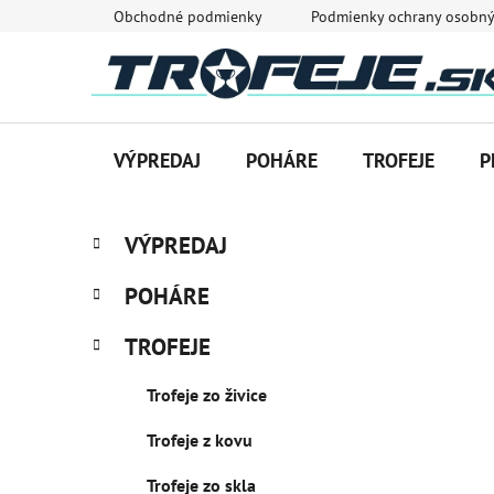
Prejsť
Obchodné podmienky
Podmienky ochrany osobný
na
obsah
VÝPREDAJ
POHÁRE
TROFEJE
P
B
K
Preskočiť
VÝPREDAJ
a
o
kategórie
t
č
POHÁRE
e
n
g
ý
TROFEJE
ó
p
r
Trofeje zo živice
i
a
e
n
Trofeje z kovu
e
l
Trofeje zo skla