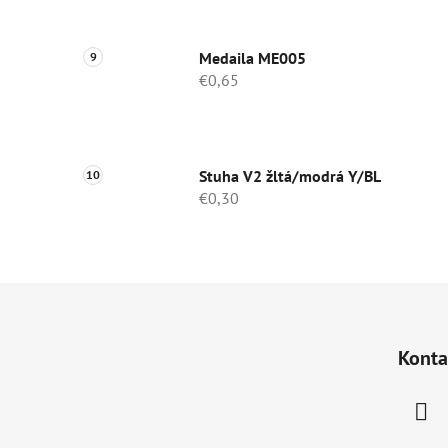
Medaila ME005
€0,65
Stuha V2 žltá/modrá Y/BL
€0,30
Z
á
Konta
p
ä
t
i