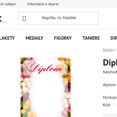
ch údajov
Informácie o doprave
Veľkoobchodná spolupráca
LAKETY
MEDAILY
FIGÚRKY
TANIERE
DI
Domov
/
Dip
Priemer
Neohod
hodnot
diplom
produk
je
Dostup
0,0
Kód:
z
5