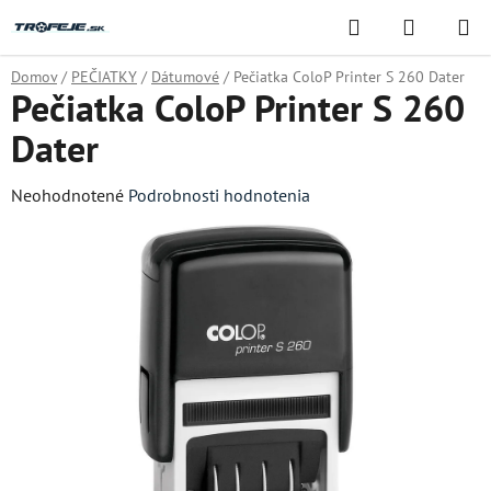
Prejsť
Hľadať
NÁKUP
na
KOŠÍK
obsah
Domov
/
PEČIATKY
/
Dátumové
/
Pečiatka ColoP Printer S 260 Dater
Pečiatka ColoP Printer S 260
Dater
Priemerné
Neohodnotené
Podrobnosti hodnotenia
hodnotenie
produktu
je
0,0
z
5
hviezdičiek.