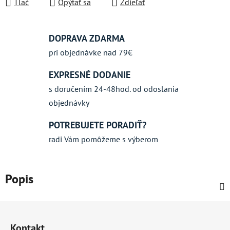
Tlač
Opýtať sa
Zdieľať
DOPRAVA ZDARMA
pri objednávke nad 79€
EXPRESNÉ DODANIE
s doručením 24-48hod. od odoslania
objednávky
POTREBUJETE PORADIŤ?
radi Vám pomôžeme s výberom
Popis
Z
á
Kontakt