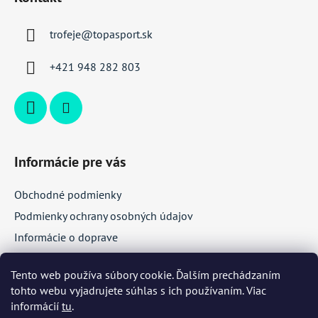
p
ä
trofeje
@
topasport.sk
t
i
+421 948 282 803
e
Informácie pre vás
Obchodné podmienky
Podmienky ochrany osobných údajov
Informácie o doprave
Veľkoobchodná spolupráca
Tento web používa súbory cookie. Ďalším prechádzaním
tohto webu vyjadrujete súhlas s ich používaním. Viac
Facebook
informácií
tu
.